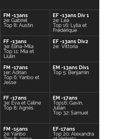
FM -13ans
EF -13ans Div 1
2e: Gabriel
2e: Léa
Top 8: Austin
Top 16: Lylia et 
Frédérique
FF -13ans
EF -13ans Div2 
3e: Elina-Mila 
2e:  Vittoria
Top 11: Mia et 
Liulin
FM -17ans
EM -13ans Div1 
1er: Adrian
Top 5: Benjamin
Top 6: Yanbo et 
Jesse
FF -17ans
EM -17ans 
3e: Éva et Céline
Top16: Gavin, 
Top 8: Agnès
Julian 
Top 32: Samuel
FM -15ans
EF-17ans
2e: Yanbo
Top 20: Alexandra 
Top 6: Jesse 
et Victoria