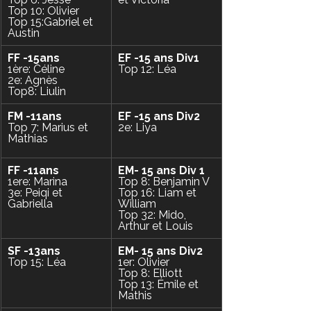
Top 10: Olivier 
Top 15:Gabriel et 
Austin 
FF -15ans 
EF -15 ans Div1
1ère: Céline
Top 12: Léa
2e: Agnès
Top8: Liulin
FM -11ans
EF -15 ans Div2
Top 7: Marius et 
2e: Liya
Mathias
FF -11ans
EM- 15 ans Div 1
1ere: Marina
Top 8: Benjamin V
3e: Peiqi et 
Top 16: Liam et 
Gabriella
William
Top 32: Mido, 
Arthur et Louis 
SF -13ans
EM- 15 ans Div2 
Top 15: Léa 
1er: Olivier
Top 8: Elliott
Top 13: Émile et 
Mathis  