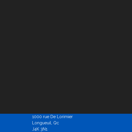
1000 rue De Lorimier
Longueuil, Qc
J4K 3N1