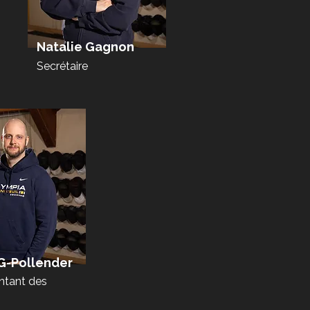
Natalie Gagnon
Secrétaire
 G-Pollender
ntant des