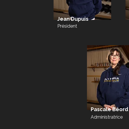
Jean Dupuis
Président
Pascale Béord
Administratrice