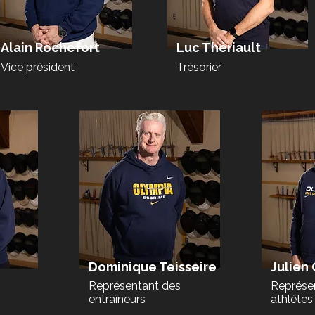
Alain Rochefort
Luc Thériault
Vice président
Trésorier
Dominique Teisseire
Julien
Représentant des
Représe
entraîneurs
athlètes