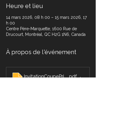
Heure et lieu
14 mars 2026, 08 h 00 – 15 mars 2026, 17
h 00
Centre Père-Marquette, 1600 Rue de
Drucourt, Montréal, QC H2G 1N6, Canada
À propos de l'événement
InvitationCoupePrintemps2026
.pdf
Download PDF • 659KB
Date limite d'inscription le 1er Mars 2026 
Partager cet événement