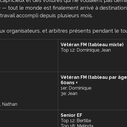
apricieux et des voitures qui ne voulaient pas déma
— tout le monde est finalement arrivé à destination 
ravail accompli depuis plusieurs mois.
 organisateurs, et arbitres présents pendant le tou
Vétéran FM (tableau mixte)
Top 12: Dominique, Jean
Vétéran FM (tableau par âge
60ans + 
1er: Dominique 
3e: Jean
, Nathan
Senior EF
Top 12: Bertille
Top 18: Melinda