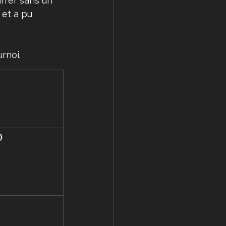
rrer sans un 
et a pu 
rnoi. 
)