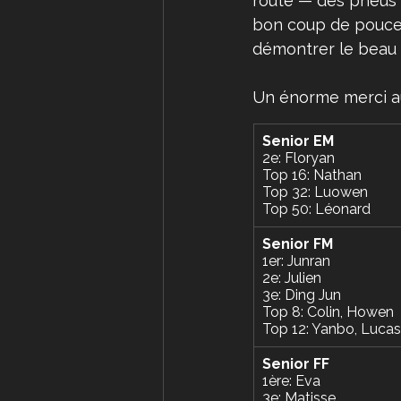
route — des pneus c
bon coup de pouce 
démontrer le beau t
Un énorme merci aux
Senior EM
2e: Floryan
Top 16: Nathan 
Top 32: Luowen
Top 50: Léonard
Senior FM
1er: Junran 
2e: Julien
3e: Ding Jun
Top 8: Colin, Howen
Top 12: Yanbo, Lucas
Senior FF
1ère: Eva
3e: Matisse 